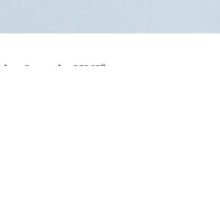
el – Brussel, BELGIË