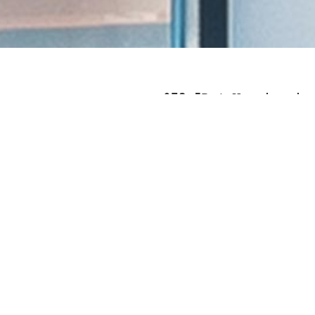
073 5D | Vernieuwin
2022 | Fotokrediet Sylvain Erdei (Photo 
125m² | EPC C
Woonproject: Ruwbouwwerken en afwerkinge
Binneninrichting, meubelvoorschriften en