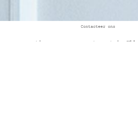
Contacteer ons
g en renovatie van een appartement in Ukk
and Drone)
n
 decoratie.