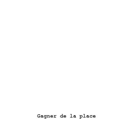
Gagner de la place
Emission | Clé sur Porte, RTL TVI