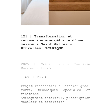
123 | Transformation et
091 | T
rénovation énergétique d’une
maison 
maison à Saint-Gilles –
– Bruxe
Bruxelles, BELGIQUE
2020 | 
2025 | Crédit photos Laetizia
Bazzoni 
Bazzoni – les2B
370m²
114m² | PEB A
Projet r
Projet résidentiel : Chantier gros-
œuvre,
œuvre, techniques spéciales et
finition
finitions
Aménagem
Aménagement intérieur, prescription
mobilier et décoration